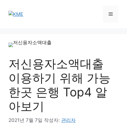
컨
텐
메
츠
로
뉴
건
너
뛰
기
저신용자소액대출
이용하기 위해 가능
한곳 은행 Top4 알
아보기
2021년 7월 7일
작성자:
관리자